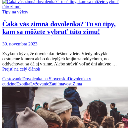
Tipy na výlety
Čaká vás zimná dovolenka? Tu sú tipy,
kam sa môžete vybrať túto zimu!
30. novembra 2023
Zvykom býva, že dovolenku riešime v lete. Vtedy obvykle
cestujeme k moru alebo do teplých krajín za oddychom, no
oddychovať sa dá aj v zime. Alebo stráviť voľné dni aktívne …
Prejsť na celý článok
Cestovanie
Dovolenka na Slovensku
Dovolenka v
cudzine
Exotika
Lyžovanie
Zaujímavosti
Zima