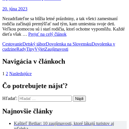
20. júna 2023
Nezadržateľne sa blížia letné prázdniny, a tak všetci zamestnaní
rodičia začínajú premýšľať nad tým, kam umiestnia svoje deti.
Veľkou pomocou sú i starí rodičia, ktorí ochotne vypomôžu. Každé
dieťa však …
Prejsť na celý článok
Cestovanie
Detský tábor
Dovolenka na Slovensku
Dovolenka v
cudzine
Rady
Tipy
Výlet
Zaujímavosti
Navigácia v článkoch
1
2
Nasledujúce
Čo potrebujete nájsť?
Hľadať:
Najnovšie články
Kaštieľ Betliar: 10 zaujímavosti, ktoré lákajú turistov aj
zďaleka