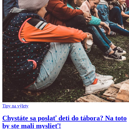
Tipy na výlety
Chystáte sa poslať deti do tábora? Na toto
by ste mali myslieť!