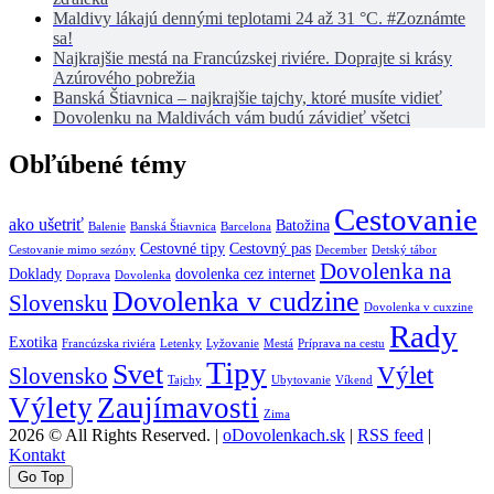
Maldivy lákajú dennými teplotami 24 až 31 °C. #Zoznámte
sa!
Najkrajšie mestá na Francúzskej riviére. Doprajte si krásy
Azúrového pobrežia
Banská Štiavnica – najkrajšie tajchy, ktoré musíte vidieť
Dovolenku na Maldivách vám budú závidieť všetci
Obľúbené témy
Cestovanie
ako ušetriť
Batožina
Balenie
Banská Štiavnica
Barcelona
Cestovné tipy
Cestovný pas
Cestovanie mimo sezóny
December
Detský tábor
Dovolenka na
Doklady
dovolenka cez internet
Doprava
Dovolenka
Dovolenka v cudzine
Slovensku
Dovolenka v cuxzine
Rady
Exotika
Francúzska riviéra
Letenky
Lyžovanie
Mestá
Príprava na cestu
Tipy
Svet
Výlet
Slovensko
Tajchy
Ubytovanie
Víkend
Výlety
Zaujímavosti
Zima
2026 © All Rights Reserved. |
oDovolenkach.sk
|
RSS feed
|
Kontakt
Go Top