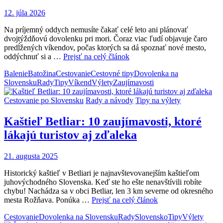
12. júla 2026
Na príjemný oddych nemusíte čakať celé leto ani plánovať
dvojtýždňovú dovolenku pri mori. Čoraz viac ľudí objavuje čaro
predĺžených víkendov, počas ktorých sa dá spoznať nové mesto,
oddýchnuť si a …
Prejsť na celý článok
Balenie
Batožina
Cestovanie
Cestovné tipy
Dovolenka na
Slovensku
Rady
Tipy
Víkend
Výlety
Zaujímavosti
Cestovanie po Slovensku
Rady a návody
Tipy na výlety
Kaštieľ Betliar: 10 zaujímavosti, ktoré
lákajú turistov aj zďaleka
21. augusta 2025
Historický kaštieľ v Betliari je najnavštevovanejším kaštieľom
juhovýchodného Slovenska. Keď ste ho ešte nenavštívili robíte
chybu! Nachádza sa v obci Betliar, len 3 km severne od okresného
mesta Rožňava. Ponúka …
Prejsť na celý článok
Cestovanie
Dovolenka na Slovensku
Rady
Slovensko
Tipy
Výlety